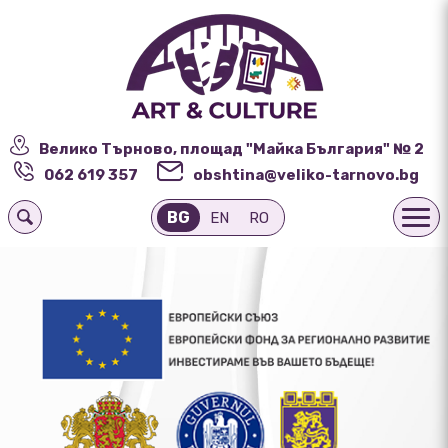
Велико Търново, площад "Майка България" № 2
062 619 357
obshtina@veliko-tarnovo.bg
BG
EN
RO