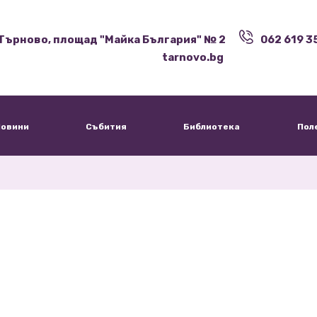
Търново, площад "Майка България" № 2
062 619 3
tarnovo.bg
овини
Събития
Библиотека
Пол