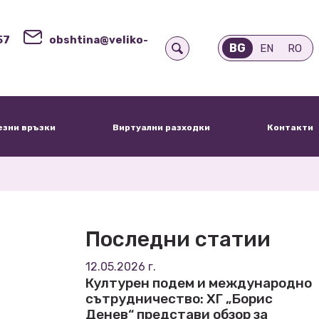
57
obshtina@veliko-
BG
EN
RO
езни връзки
Виртуални разходки
Контакти
Последни статии
12.05.2026 г.
Културен подем и международно
сътрудничество: ХГ „Борис
Денев“ представи обзор за