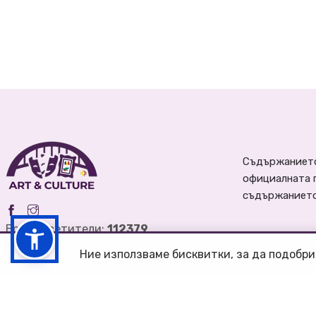
Съдържанието
официалната 
съдържанието 
Брой посетители:
112379
Ние използваме бисквитки, за да подобри
Община Велико Търново