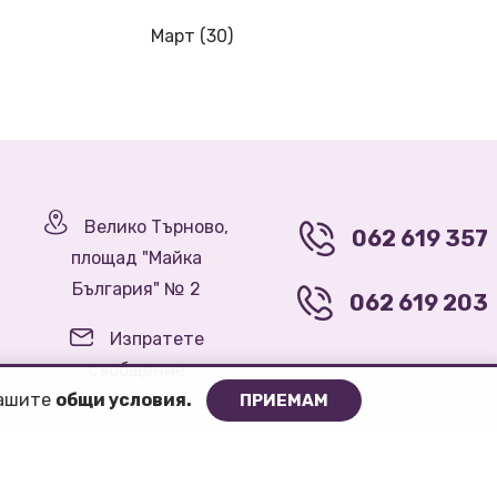
Март (30)
Велико Търново,
062 619 357
площад "Майка
България" № 2
062 619 203
Изпратете
съобщение
нашите
oбщи условия.
ПРИЕМАМ
Общи условия
Политика за "бисквитки"