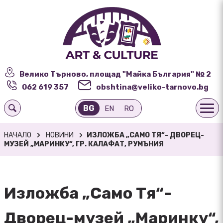
Велико Търново, площад "Майка България" № 2
062 619 357
obshtina@veliko-tarnovo.bg
BG
EN
RO
НАЧАЛО
НОВИНИ
ИЗЛОЖБА „САМО ТЯ“- ДВОРЕЦ-
МУЗЕЙ „МАРИНКУ“, ГР. КАЛАФАТ, РУМЪНИЯ
Изложба „Само Тя“-
Дворец-музей „Маринку“,