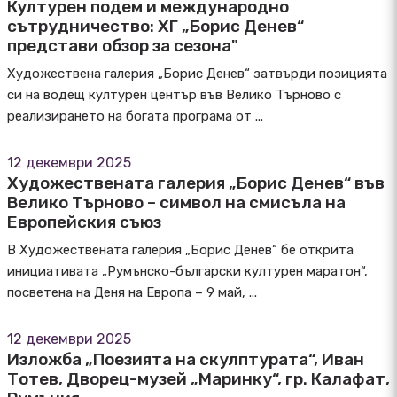
Културен подем и международно
сътрудничество: ХГ „Борис Денев“
представи обзор за сезона"
Художествена галерия „Борис Денев“ затвърди позицията
си на водещ културен център във Велико Търново с
реализирането на богата програма от ...
12 декември 2025
Художествената галерия „Борис Денев“ във
Велико Търново – символ на смисъла на
Европейския съюз
В Художествената галерия „Борис Денев“ бе открита
инициативата „Румънско-български културен маратон“,
посветена на Деня на Европа – 9 май, ...
12 декември 2025
Изложба „Поезията на скулптурата“, Иван
Тотев, Дворец-музей „Маринку“, гр. Калафат,