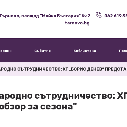
Търново, площад "Майка България" № 2
062 619 3
tarnovo.bg
овини
Събития
Библиотека
Пол
РОДНО СЪТРУДНИЧЕСТВО: ХГ „БОРИС ДЕНЕВ“ ПРЕДСТА
ародно сътрудничество: Х
обзор за сезона"