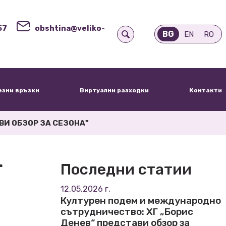
57
obshtina@veliko-
BG
EN
RO
езни връзки
Виртуални разходки
Контакти
ВИ ОБЗОР ЗА СЕЗОНА"
Г
Последни статии
12.05.2026 г.
Културен подем и международно
сътрудничество: ХГ „Борис
Денев“ представи обзор за