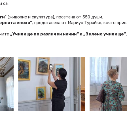
м са:
ти
“ (живопис и скулптура), посетена от 550 души.
ерната епоха“
, представена от Мариус Турайке, която прив
амите
„Училище по различен начин“ и „Зелено училище“