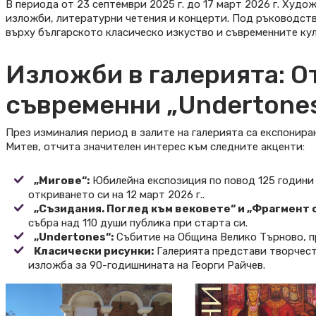
В периода от 23 септември 2025 г. до 17 март 2026 г. Худ
изложби, литературни четения и концерти. Под ръководств
върху българското класическо изкуство и съвременните ку
Изложби в галерията: О
съвременни „Undertone
През изминалия период в залите на галерията са експонира
Митев, отчита значителен интерес към следните акценти:
„Мигове“:
Юбилейна експозиция по повод 125 години 
откриването си на 12 март 2026 г..
„Съзидания. Поглед към вековете“ и „Фрагмент 
събра над 110 души публика при старта си.
„Undertones“:
Събитие на Община Велико Търново, про
Класически рисунки:
Галерията представи творчеств
изложба за 90-годишнината на Георги Райчев.