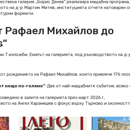
ожествена галерия „Борис Денев“ реализира мащабна програма
ото на д-р Мартин Митев, институцията отчете натоварен с
лтурни формати.
т Рафаел Михайлов до
s“
ни 7 изложби. Екипът на галерията, под ръководството на д
от рождението на Рафаел Михайлов, която привлече 176 пос
от нещо по-голямо“
: Две от най-мащабните събития, всяко
ведено в залите на галерията през март 2026 г..
ото на Ангел Каранешев с фокус върху Търново и околностт