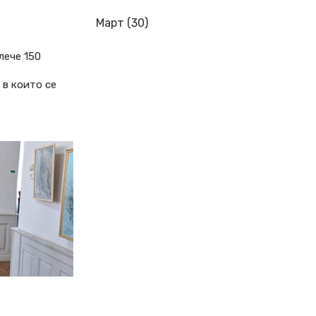
Март (30)
лече 150
, в които се