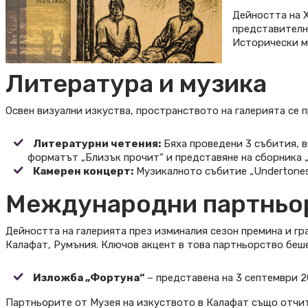
Дейността на Х
представител
Исторически м
Литература и музика
Освен визуални изкуства, пространството на галерията се п
Литературни четения:
Бяха проведени 3 събития, 
форматът „Близък прочит“ и представяне на сборника „
Камерен концерт:
Музикалното събитие „Undertones“
Международни партньор
Дейността на галерията през изминалия сезон премина и гр
Калафат, Румъния. Ключов акцент в това партньорство беше
Изложба „Фортуна“
– представена на 3 септември 2
Партньорите от Музея на изкуството в Калафат също отчи