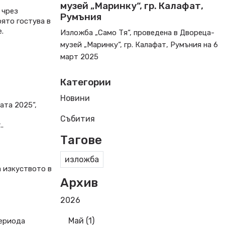
музей „Маринку“, гр. Калафат,
 чрез
Румъния
оято гостува в
.
Изложба „Само Тя“, проведена в Двореца-
музей „Маринку“, гр. Калафат, Румъния на 6
март 2025
Категории
Новини
ата 2025“,
Събития
.
Тагове
изложба
а изкуството в
Архив
2026
Май (1)
периода