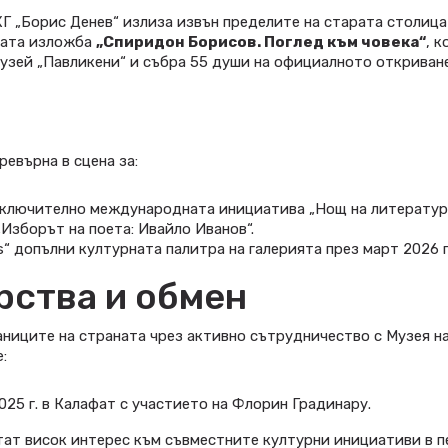
Г „Борис Денев“ излиза извън пределите на старата столица
ната изложба
„Спиридон Борисов. Поглед към човека“
, к
узей „Павликени“ и събра 55 души на официалното откриване
ревърна в сцена за:
включително международната инициатива „Нощ на литератур
Изборът на поета: Ивайло Иванов“.
 допълни културната палитра на галерията през март 2026 г.
ства и обмен
аниците на страната чрез активно сътрудничество с Музея н
:
025 г. в Калафат с участието на Флорин Градинару.
тат висок интерес към съвместните културни инициативи в 