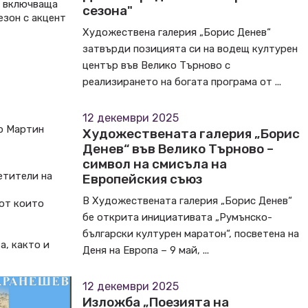
, включваща
сезона"
езон с акцент
Художествена галерия „Борис Денев“
затвърди позицията си на водещ културен
център във Велико Търново с
реализирането на богата програма от ...
12 декември 2025
-р Мартин
Художествената галерия „Борис
Денев“ във Велико Търново –
символ на смисъла на
етители на
Европейския съюз
В Художествената галерия „Борис Денев“
 от които
бе открита инициативата „Румънско-
български културен маратон“, посветена на
а, както и
Деня на Европа – 9 май, ...
12 декември 2025
Изложба „Поезията на