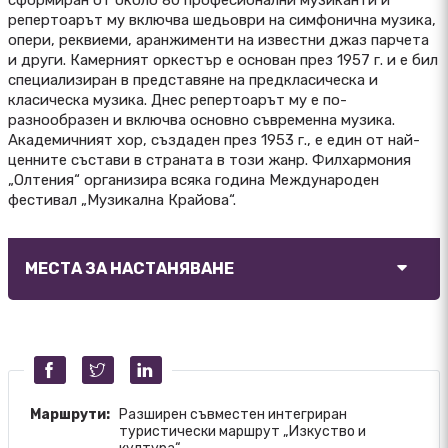
сформиран от около 80 професионални музиканти и
репертоарът му включва шедьоври на симфонична музика,
опери, реквиеми, аранжименти на известни джаз парчета
и други. Камерният оркестър е основан през 1957 г. и е бил
специализиран в представяне на предкласическа и
класическа музика. Днес репертоарът му е по-
разнообразен и включва основно съвременна музика.
Академичният хор, създаден през 1953 г., е един от най-
ценните състави в страната в този жанр. Филхармония
„Олтения“ организира всяка година Международен
фестивал „Музикална Крайова“.
МЕСТА ЗА НАСТАНЯВАНЕ
Маршрути:
Разширен съвместен интегриран
туристически маршрут „Изкуство и