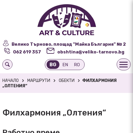
Велико Търново, площад "Майка България" № 2
062 619 357
obshtina@veliko-tarnovo.bg
BG
EN
RO
НАЧАЛО
МАРШРУТИ
ОБЕКТИ
ФИЛХАРМОНИЯ
„ОЛТЕНИЯ“
Филхармония „Олтения“
Работно време