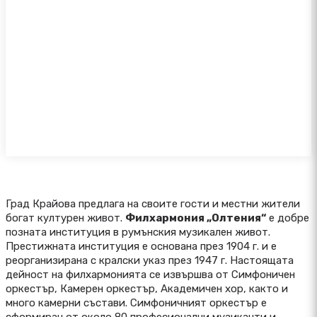
Град Крайова предлага на своите гости и местни жители
богат културен живот.
Филхармония „Олтения“
е добре
позната институция в румънския музикален живот.
Престижната институция е основана през 1904 г. и е
реорганизирана с кралски указ през 1947 г. Настоящата
дейност на филхармонията се извършва от Симфоничен
оркестър, Камерен оркестър, Академичен хор, както и
много камерни състави. Симфоничният оркестър е