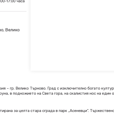
:00-17:00 часа
во, Велико
ия – гр. Велико Търново. Град с изключително богато култу
уна, в подножието на Света гора, на скалистия нос на един 
тирана за целта стара сграда в парк „Асеневци“. Тържествен