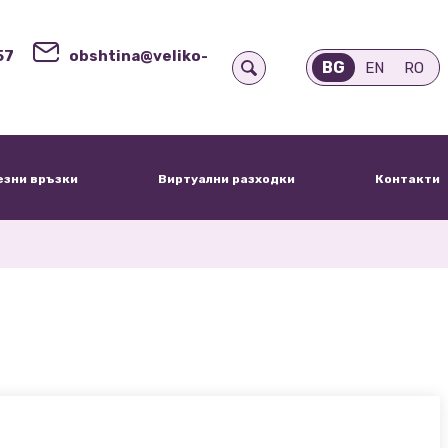
57
obshtina@veliko-
BG
EN
RO
езни връзки
Виртуални разходки
Контакти