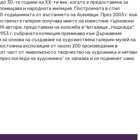
до 30-те години на XX-ти век, когато е предоставена за
 помещава и народната милиция. Построената в стил
0-годишнината от въстанието на Асеневци. През 2003 г. във
ствената галерия получава името на известния търновски
 14 автори, представени на изложба в Читалище „Надежда“.
1953 г. събраната колекция преминава към Държавния
и за основа на създаване на художествена галерия-музей на
постоянна експозиция от около 200 произведения в
идят част от живописното творчество на художника и негови
рез погледа на художника“ се запазва и се подменят само