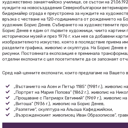
художествено занаятчийско училище, се състои на 21.06.192
нуждите на новосъздадения Севернобългарски ветеринарен 
бидермайер сграда е преустроена за нуждите на художествен
връзка с честване на 120-годишнината от рождението на Б
художник Борис Денев. Събирането на художествените произ
Борис Денев е един от първите художници, чиито картини 
исторически музей и през 1976 г. към нея са добавени кар
изобразителното изкуство, която в последствие приема име
разделите графика, живопис и скулптура. На Борис Денев е
рисунки. Постоянната експозиция е преминала трансформаци
отделни експонати с цел посетителите да се запознаят отча
Сред най-ценните експонати, които предлагаме на Вашето в
„Въстанието на Асен и Петър 1185“ (1981 г.), живопис 
„Портрет на Мария Попова“ (1862 г.), живопис на Нико
„Прощаване с Патриарх Евтимий“ (1969 г.), живопис на
„Витоша“ (1936 г.), живопис на Борис Денев,
„Разпятие“, скулптура на Альоша Кафеджийски,
„Възрожденският живописец Иван Образописов“, гравю