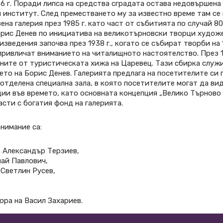
6 г. Поради липса на средства сградата остава недовършена 
институт. След преместването му за известно време там се
а галерия през 1985 г. като част от събитията по случай 80
орис Денев по инициатива на великотърновски творци художе
ведения започва през 1938 г., когато се събират творби на
привличат вниманието на читалищното настоятелство. През 
тините от туристическата хижа на Царевец. Тази сбирка служ
то на Борис Денев. Галерията предлага на посетителите си 
 отделена специална зала, в която посетителите могат да в
и във времето, като основната концепция „Велико Търново п
сти с богатия фонд на галерията.
нимание са:
на Александър Терзиев,
лай Павлович,
 Светлин Русев,
ра на Васил Захариев.