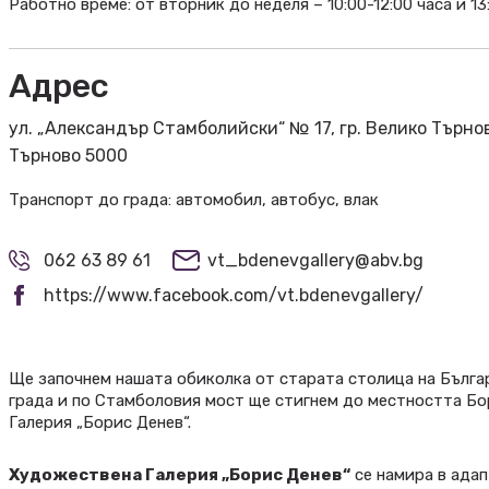
Работно време: от вторник до неделя – 10:00-12:00 часа и 13
Адрес
ул. „Александър Стамболийски“ № 17, гр. Велико Търно
Търново 5000
Транспорт до града: автомобил, автобус, влак
062 63 89 61
vt_bdenevgallery@abv.bg
https://www.facebook.com/vt.bdenevgallery/
Ще започнем нашата обиколка от старата столица на Българ
града и по Стамболовия мост ще стигнем до местността Бор
Галерия „Борис Денев“.
Художествена Галерия „Борис Денев“
се намира в адап