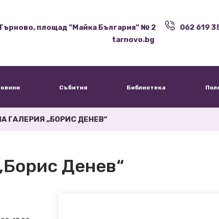
Търново, площад "Майка България" № 2
062 619 3
tarnovo.bg
овини
Събития
Библиотека
Пол
 ГАЛЕРИЯ „БОРИС ДЕНЕВ“
„Борис Денев“