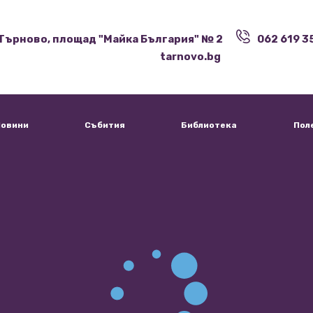
Търново, площад "Майка България" № 2
062 619 3
tarnovo.bg
овини
Събития
Библиотека
Пол