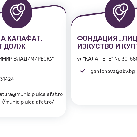
А КАЛАФАТ,
ФОНДАЦИЯ „ЛИЦ
Т ДОЛЖ
ИЗКУСТВО И КУЛ
ДИМИР ВЛАДИМИРЕСКУ“
ул.“КАЛА ТЕПЕ“ Nо 30, 5
gantonova@abv.bg
231424
ratura@municipiulcalafat.ro
://municipiulcalafat.ro/