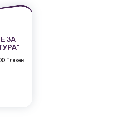
Е ЗА
ТУРА“
800 Плевен