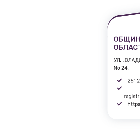
ОБЩИН
ОБЛАС
УЛ. „ВЛА
No 24,
251 
regist
https