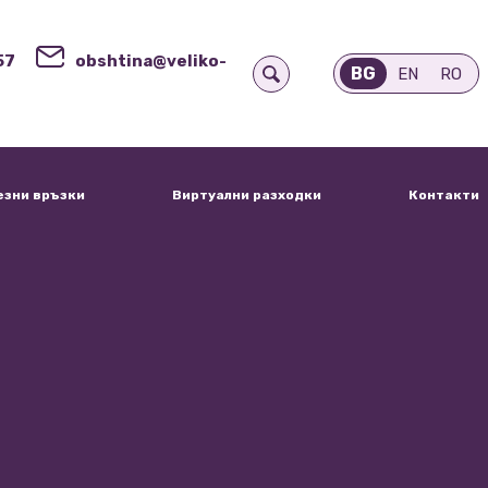
57
obshtina@veliko-
BG
EN
RO
езни връзки
Виртуални разходки
Контакти